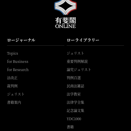
ロージャーナル
ローライブラリー
Topics
ジュリスト
for Business
重要判例解説
for Research
論究ジュリスト
法改正
判例百選
裁判例
民商法雑誌
ジュリスト
法学教室
書籍案内
法律学全集
記念論文集
YDC1000
書籍