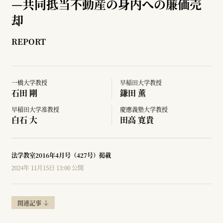
—
共同抵当不動産の身内への廉価売
却
REPORT
一橋大学教授
早稲田大学教授
石田 剛
鎌田 薫
早稲田大学准教授
慶應義塾大学教授
白石 大
田高 寛貴
法学教室2016年4月号（427号）掲載
2024年 11月15日 13:00 公開
関連記事