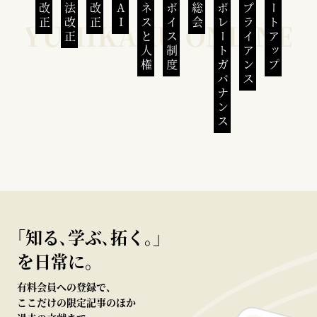
民法改正
会社法改正
刑法改正
生成AI
ビジネスと人権
インボイス制度
株主総会
コーポレートガバナンス
コンプライアンス
スタートアップ
｢知る､学ぶ､拓く｡｣
を日常に。
有料会員への登録で、
ここだけの限定記事のほか