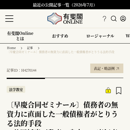
最近の公開記事一覧（2026年7月）
有斐閣Online
おすすめ
ロージャーナル
W
とは
Home
記事
〔早慶合同ゼミナール〕債務者の無資力に直面した一般債権者がとりうる法的手段
表記・略語例
記事ID：H4270144
法学教室
〔早慶合同ゼミナール〕債務者の無
資力に直面した一般債権者がとりう
る法的手段