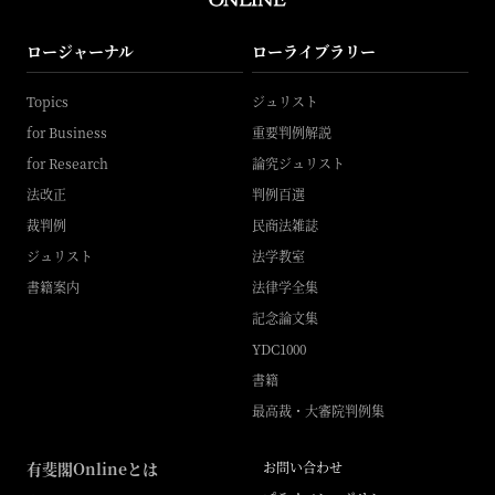
ロージャーナル
ローライブラリー
Topics
ジュリスト
for Business
重要判例解説
for Research
論究ジュリスト
法改正
判例百選
裁判例
民商法雑誌
ジュリスト
法学教室
書籍案内
法律学全集
記念論文集
YDC1000
書籍
最高裁・大審院判例集
有斐閣Onlineとは
お問い合わせ