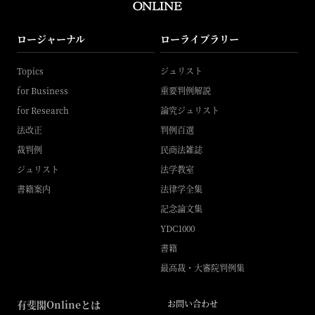
ロージャーナル
ローライブラリー
Topics
ジュリスト
for Business
重要判例解説
for Research
論究ジュリスト
法改正
判例百選
裁判例
民商法雑誌
ジュリスト
法学教室
書籍案内
法律学全集
記念論文集
YDC1000
書籍
最高裁・大審院判例集
有斐閣Onlineとは
お問い合わせ