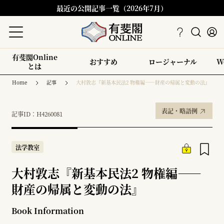
最近の公開記事一覧（2026年7月）
有斐閣Online
おすすめ
ロージャーナル
W
とは
Home
記事
大村敦志『新基本民法2 物権編――財産の帰属と変動の法』
表記・略語例
記事ID：H4260081
法学教室
大村敦志『新基本民法2 物権編――
財産の帰属と変動の法』
Book Information