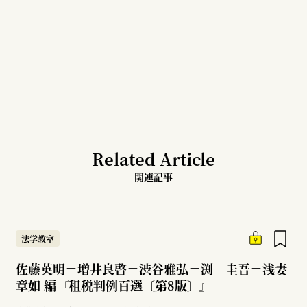
Related Article
関連記事
法学教室
佐藤英明＝増井良啓＝渋谷雅弘＝渕 圭吾＝浅妻
章如 編『租税判例百選〔第8版〕』