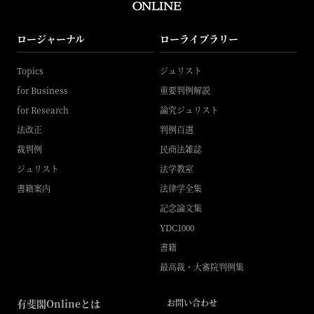
ロージャーナル
ローライブラリー
Topics
ジュリスト
for Business
重要判例解説
for Research
論究ジュリスト
法改正
判例百選
裁判例
民商法雑誌
ジュリスト
法学教室
書籍案内
法律学全集
記念論文集
YDC1000
書籍
最高裁・大審院判例集
有斐閣Onlineとは
お問い合わせ