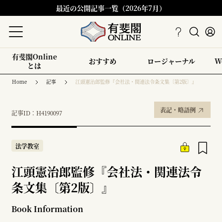
最近の公開記事一覧（2026年7月）
有斐閣Online
おすすめ
ロージャーナル
W
とは
Home
記事
江頭憲治郎監修『会社法・関連法令条文集〔第2版〕』
表記・略語例
記事ID：H4190097
法学教室
江頭憲治郎監修『会社法・関連法令
条文集〔第2版〕』
Book Information