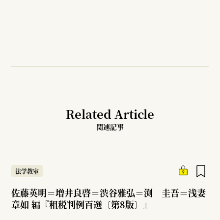
Related Article
関連記事
法学教室
佐藤英明＝増井良啓＝渋谷雅弘＝渕 圭吾＝浅妻
章如 編『租税判例百選〔第8版〕』