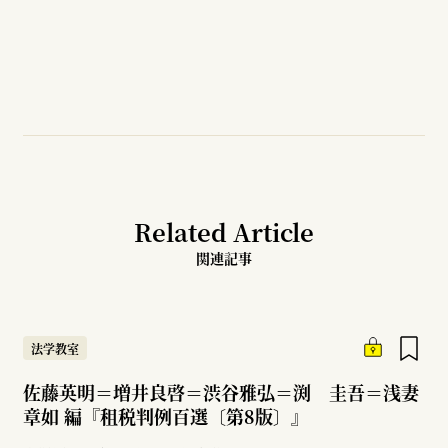
Related Article
関連記事
法学教室
佐藤英明＝増井良啓＝渋谷雅弘＝渕 圭吾＝浅妻
章如 編『租税判例百選〔第8版〕』