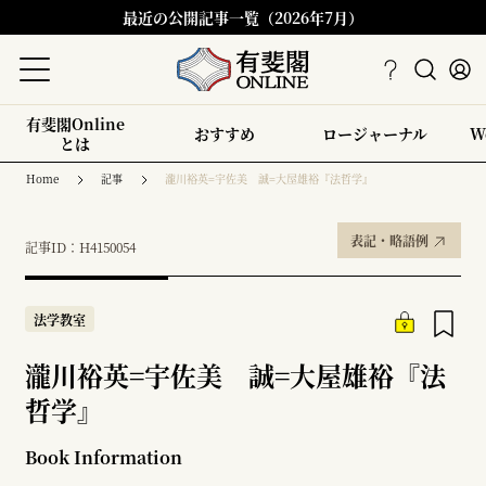
最近の公開記事一覧（2026年7月）
有斐閣Online
おすすめ
ロージャーナル
W
とは
Home
記事
瀧川裕英=宇佐美 誠=大屋雄裕『法哲学』
表記・略語例
記事ID：H4150054
法学教室
瀧川裕英=宇佐美 誠=大屋雄裕『法
哲学』
Book Information