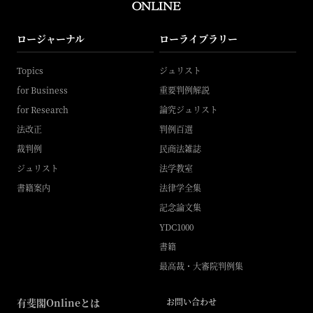
ロージャーナル
ローライブラリー
Topics
ジュリスト
for Business
重要判例解説
for Research
論究ジュリスト
法改正
判例百選
裁判例
民商法雑誌
ジュリスト
法学教室
書籍案内
法律学全集
記念論文集
YDC1000
書籍
最高裁・大審院判例集
有斐閣Onlineとは
お問い合わせ