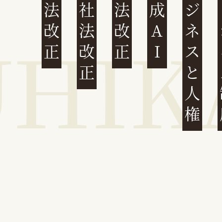
民法改正
会社法改正
刑法改正
生成AI
ビジネスと人権
イ