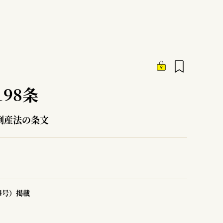
98条
倒産法の条文
14号）掲載