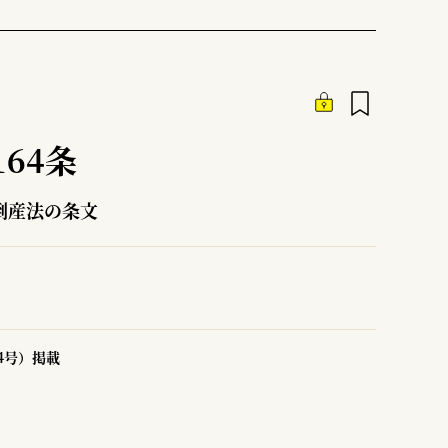
64条
倒産法の条文
14号）掲載