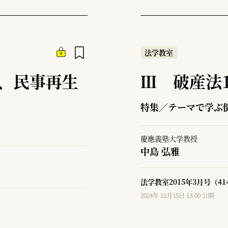
法学教室
条、民事再生
Ⅲ 破産法1
特集／テーマで学ぶ
慶應義塾大学教授
中島 弘雅
法学教室2015年3月号（4
2024年 11月15日 13:00 公開