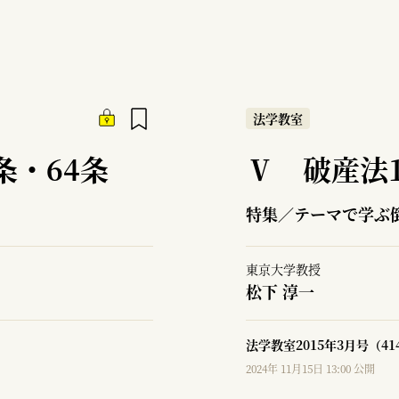
法学教室
条・64条
Ⅴ 破産法1
特集／テーマで学ぶ
東京大学教授
松下 淳一
法学教室2015年3月号（4
2024年 11月15日 13:00 公開