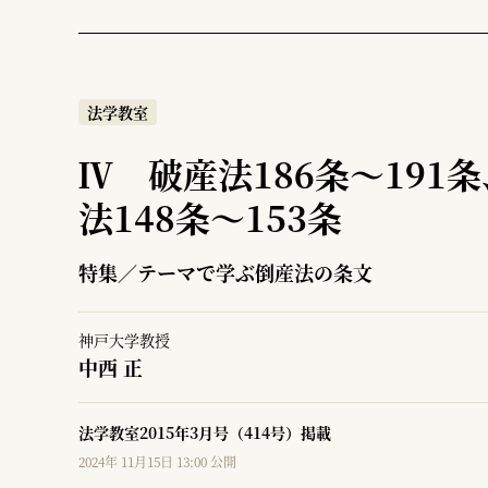
法学教室
Ⅳ 破産法186条～191
法148条～153条
特集／テーマで学ぶ倒産法の条文
神戸大学教授
中西 正
法学教室2015年3月号（414号）掲載
2024年 11月15日 13:00 公開