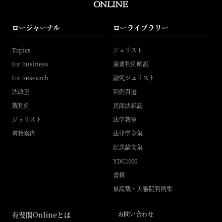
ロージャーナル
ローライブラリー
Topics
ジュリスト
for Business
重要判例解説
for Research
論究ジュリスト
法改正
判例百選
裁判例
民商法雑誌
ジュリスト
法学教室
書籍案内
法律学全集
記念論文集
YDC1000
書籍
最高裁・大審院判例集
有斐閣Onlineとは
お問い合わせ