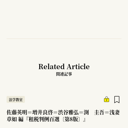
Related Article
関連記事
法学教室
佐藤英明＝増井良啓＝渋谷雅弘＝渕 圭吾＝浅妻
章如 編『租税判例百選〔第8版〕』