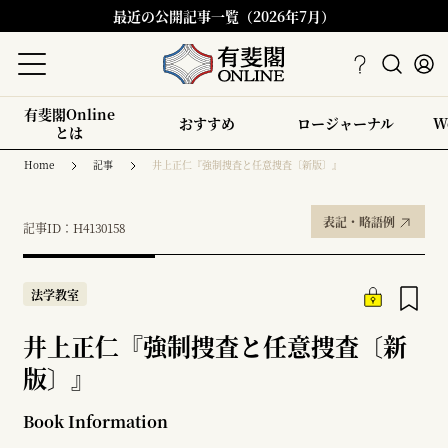
最近の公開記事一覧（2026年7月）
有斐閣Online
おすすめ
ロージャーナル
W
とは
Home
記事
井上正仁『強制捜査と任意捜査〔新版〕』
表記・略語例
記事ID：H4130158
法学教室
井上正仁『強制捜査と任意捜査〔新
版〕』
Book Information