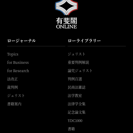
ロージャーナル
ローライブラリー
Topics
ジュリスト
for Business
重要判例解説
for Research
論究ジュリスト
法改正
判例百選
裁判例
民商法雑誌
ジュリスト
法学教室
書籍案内
法律学全集
記念論文集
YDC1000
書籍