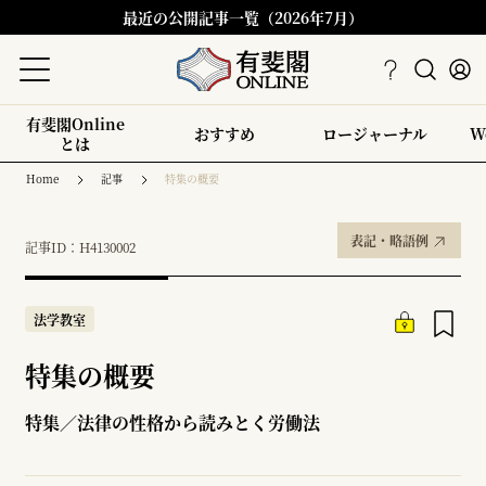
最近の公開記事一覧（2026年7月）
有斐閣Online
おすすめ
ロージャーナル
W
とは
Home
記事
特集の概要
表記・略語例
記事ID：H4130002
法学教室
特集の概要
特集／法律の性格から読みとく労働法