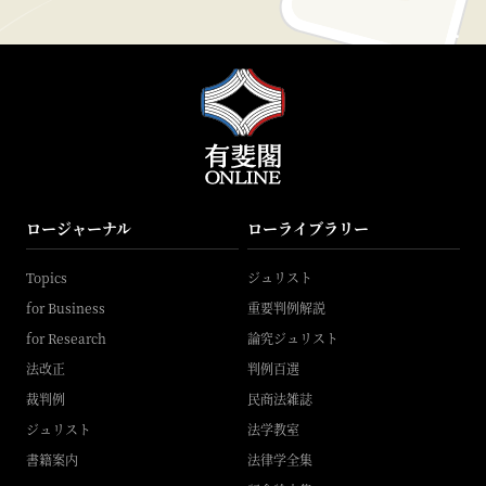
ロージャーナル
ローライブラリー
Topics
ジュリスト
for Business
重要判例解説
for Research
論究ジュリスト
法改正
判例百選
裁判例
民商法雑誌
ジュリスト
法学教室
書籍案内
法律学全集