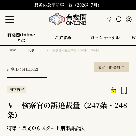
最近の公開記事一覧（2026年7月）
有斐閣Online
おすすめ
ロージャーナル
W
とは
Home
記事
Ⅴ 検察官の訴追裁量（247条・248条）
表記・略語例
記事ID：H4110022
法学教室
Ⅴ 検察官の訴追裁量（247条・248
条）
特集／条文からスタート刑事訴訟法