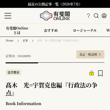
最近の公開記事一覧（2026年7月）
有斐閣Online
おすすめ
ロージャーナル
W
とは
Home
記事
髙木 光=宇賀克也編『行政法の争点』
表記・略語例
記事ID：H4100095
法学教室
髙木 光=宇賀克也編『行政法の争
点』
Book Information