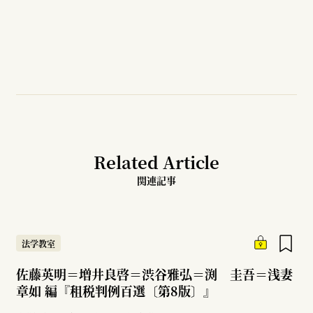
Related Article
関連記事
法学教室
佐藤英明＝増井良啓＝渋谷雅弘＝渕 圭吾＝浅妻
章如 編『租税判例百選〔第8版〕』