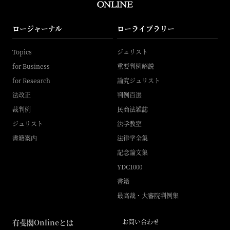
ロージャーナル
ローライブラリー
Topics
ジュリスト
for Business
重要判例解説
for Research
論究ジュリスト
法改正
判例百選
裁判例
民商法雑誌
ジュリスト
法学教室
書籍案内
法律学全集
記念論文集
YDC1000
書籍
最高裁・大審院判例集
有斐閣Onlineとは
お問い合わせ