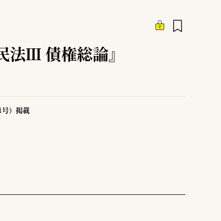
民法Ⅲ 債権総論』
51号）掲載