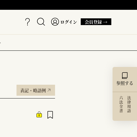
ログイン
会員登録 →
ー
参照する
表記・略語例
六法全書
法律用語