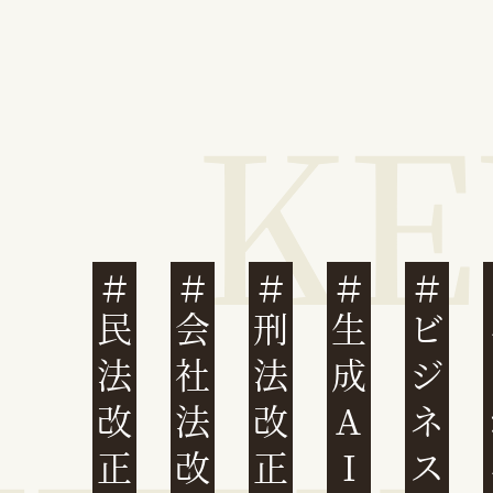
民法改正
会社法改正
刑法改正
生成AI
ビジネスと人権
イ