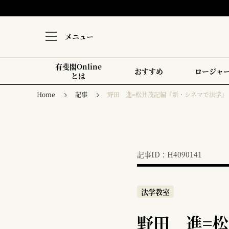
メニュー
有斐閣Online
おすすめ
ロージャ
とは
Home
記事
野田 進=松井茂記編『新・シネマで法学』
記事ID：H4090141
法学教室
野田 進=