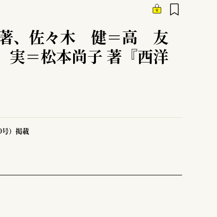
編著、佐々木 健＝高 友
 実＝松本尚子 著『西洋
50号）掲載