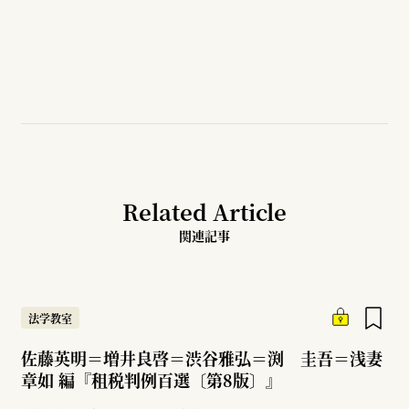
Related Article
関連記事
法学教室
佐藤英明＝増井良啓＝渋谷雅弘＝渕 圭吾＝浅妻
章如 編『租税判例百選〔第8版〕』