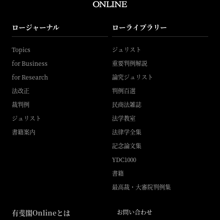
ロージャーナル
ローライブラリー
Topics
ジュリスト
for Business
重要判例解説
for Research
論究ジュリスト
法改正
判例百選
裁判例
民商法雑誌
ジュリスト
法学教室
書籍案内
法律学全集
記念論文集
YDC1000
書籍
最高裁・大審院判例集
有斐閣Onlineとは
お問い合わせ