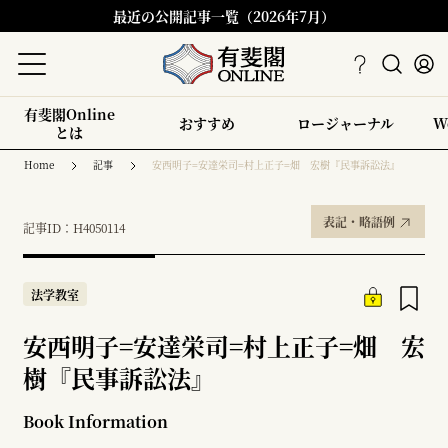
最近の公開記事一覧（2026年7月）
有斐閣Online
おすすめ
ロージャーナル
W
とは
Home
記事
安西明子=安達栄司=村上正子=畑 宏樹『民事訴訟法』
表記・略語例
記事ID：H4050114
法学教室
安西明子=安達栄司=村上正子=畑 宏
樹『民事訴訟法』
Book Information