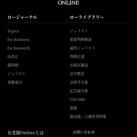
ロージャーナル
ローライブラリー
Topics
ジュリスト
for Business
重要判例解説
for Research
論究ジュリスト
法改正
判例百選
裁判例
民商法雑誌
ジュリスト
法学教室
書籍案内
法律学全集
記念論文集
YDC1000
書籍
最高裁・大審院判例集
有斐閣Onlineとは
お問い合わせ