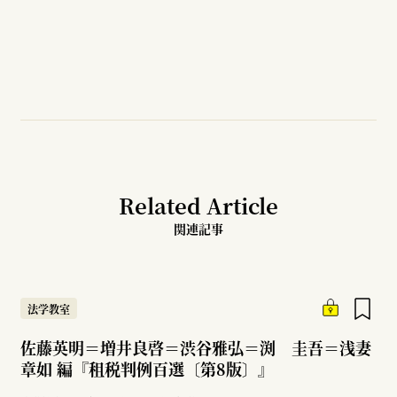
Related Article
関連記事
法学教室
佐藤英明＝増井良啓＝渋谷雅弘＝渕 圭吾＝浅妻
章如 編『租税判例百選〔第8版〕』