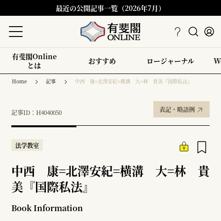
最近の公開記事一覧（2026年7月）
有斐閣Online
おすすめ
ロージャーナル
W
とは
Home
記事
中西 康=北澤安紀=横溝 大=林 貴美『国際私法』
表記・略語例
記事ID：H4040050
法学教室
中西 康=北澤安紀=横溝 大=林 貴
美『国際私法』
Book Information