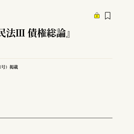
民法Ⅲ 債権総論』
51号）掲載