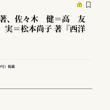
編著、佐々木 健＝高 友
 実＝松本尚子 著『西洋
50号）掲載