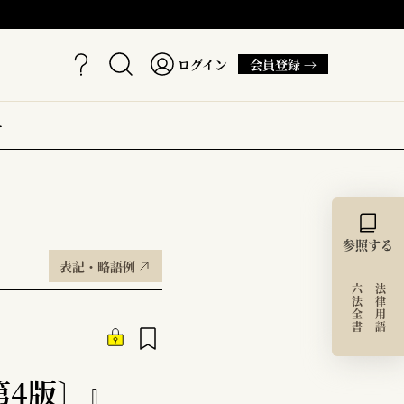
ログイン
会員登録 →
ー
参照する
表記・略語例
六法全書
法律用語
第4版〕』