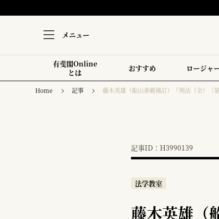
メニュー
有斐閣Online
おすすめ
ロージャ
とは
Home
記事
藤木英雄（船山泰範補訂）『刑法（全）〔第
記事ID：H3990139
法学教室
藤木英雄（