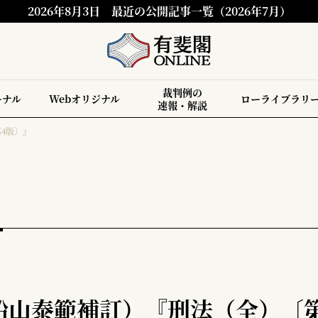
2026年8月3日
最近の公開記事一覧（2026年7月）
裁判例の
ーナル
Webオリジナル
ローライブラリ
速報・解説
4版〕』
船山泰範補訂）『刑法（全）〔