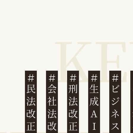
民法改正
会社法改正
刑法改正
生成AI
ビジネスと人権
イ