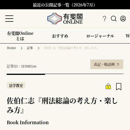
最近の公開記事一覧（2026年7月）
有斐閣Online
おすすめ
ロージャーナル
W
とは
Home
記事
佐伯仁志『刑法総論の考え方・楽しみ方』
表記・略語例
記事ID：H3980166
法学教室
佐伯仁志『刑法総論の考え方・楽し
み方』
Book Information