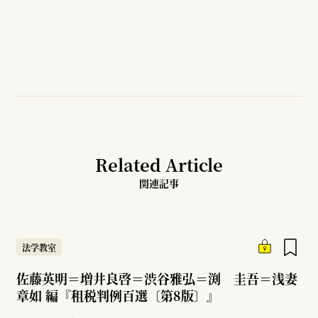
Related Article
関連記事
法学教室
佐藤英明＝増井良啓＝渋谷雅弘＝渕 圭吾＝浅妻
章如 編『租税判例百選〔第8版〕』