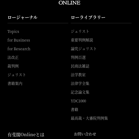
ロージャーナル
ローライブラリー
Topics
ジュリスト
for Business
重要判例解説
for Research
論究ジュリスト
法改正
判例百選
裁判例
民商法雑誌
ジュリスト
法学教室
書籍案内
法律学全集
記念論文集
YDC1000
書籍
最高裁・大審院判例集
有斐閣Onlineとは
お問い合わせ