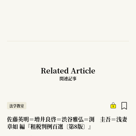
Related Article
関連記事
法学教室
佐藤英明＝増井良啓＝渋谷雅弘＝渕 圭吾＝浅妻
章如 編『租税判例百選〔第8版〕』