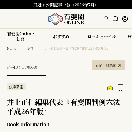
最近の公開記事一覧（2026年7月）
有斐閣Online
おすすめ
ロージャーナル
W
とは
Home
記事
井上正仁編集代表『有斐閣判例六法平成26年版』
表記・略語例
記事ID：H3980060
法学教室
井上正仁編集代表『有斐閣判例六法
平成26年版』
Book Information