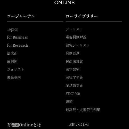
ロージャーナル
ローライブラリー
Topics
ジュリスト
for Business
重要判例解説
for Research
論究ジュリスト
法改正
判例百選
裁判例
民商法雑誌
ジュリスト
法学教室
書籍案内
法律学全集
記念論文集
YDC1000
書籍
最高裁・大審院判例集
有斐閣Onlineとは
お問い合わせ