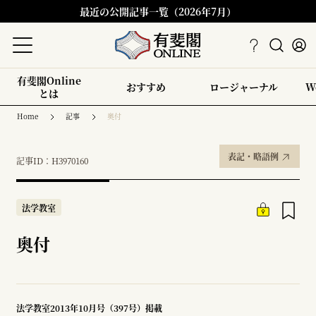
最近の公開記事一覧（2026年7月）
有斐閣Online
おすすめ
ロージャーナル
W
とは
Home
記事
奥付
表記・略語例
記事ID：H3970160
法学教室
奥付
法学教室2013年10月号（397号）掲載