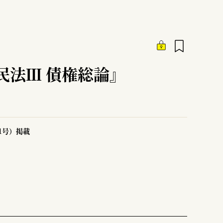
民法Ⅲ 債権総論』
51号）掲載