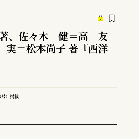
編著、佐々木 健＝高 友
 実＝松本尚子 著『西洋
50号）掲載