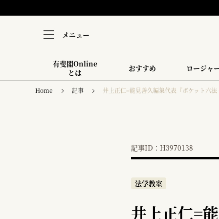
メニュー
有斐閣Online
おすすめ
ロージャ
とは
Home
記事
井上正仁=能見善久編集代表『ポケット六法 
記事ID：H3970138
法学教室
井上正仁=能