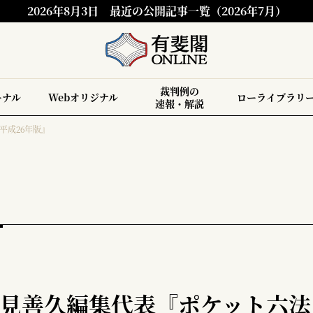
2026年8月3日
最近の公開記事一覧（2026年7月）
裁判例の
ーナル
Webオリジナル
ローライブラリ
速報・解説
平成26年版』
見善久編集代表『ポケット六法 