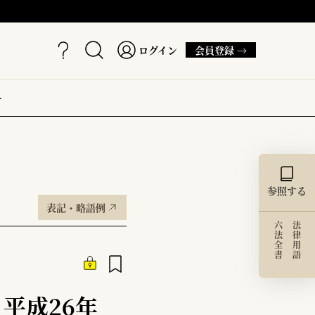
ログイン
会員登録 →
ー
参照する
表記・略語例
六法全書
法律用語
平成26年