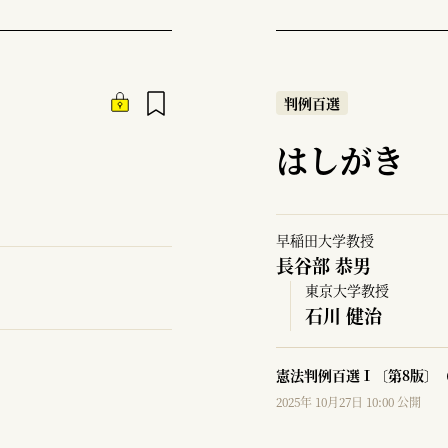
判例百選
はしがき
早稲田大学教授
長谷部 恭男
東京大学教授
石川 健治
憲法判例百選Ⅰ〔第8版〕（
2025年 10月27日 10:00 公開