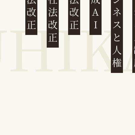
民法改正
会社法改正
刑法改正
生成AI
ビジネスと人権
イ