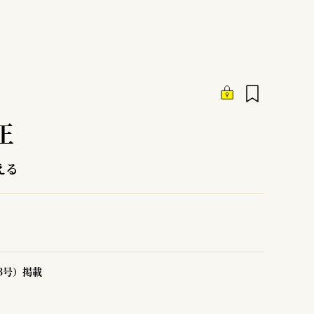
正
える
93号）掲載