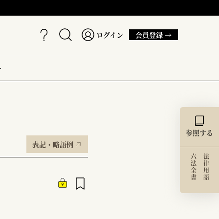
ログイン
会員登録 →
ー
参照する
表記・略語例
六法全書
法律用語