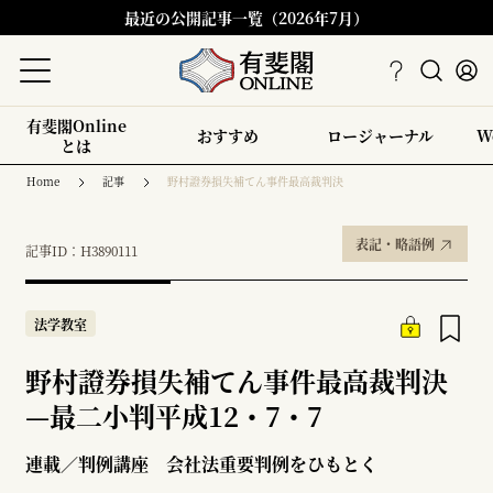
最近の公開記事一覧（2026年7月）
有斐閣Online
おすすめ
ロージャーナル
W
とは
Home
記事
野村證券損失補てん事件最高裁判決
表記・略語例
記事ID：H3890111
法学教室
野村證券損失補てん事件最高裁判決
—
最二小判平成12・7・7
連載／判例講座 会社法重要判例をひもとく