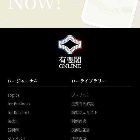
ロージャーナル
ローライブラリー
Topics
ジュリスト
for Business
重要判例解説
for Research
論究ジュリスト
法改正
判例百選
裁判例
民商法雑誌
ジュリスト
法学教室