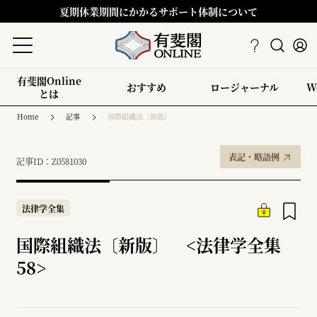
夏期休業期間にかかるサポート体制について
有斐閣Online
おすすめ
ロージャーナル
W
とは
Home
記事
国際組織法〔新版〕
表記・略語例
記事ID：Z0581030
法律学全集
国際組織法〔新版〕 <法律学全集
58>