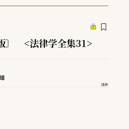
版〕 <法律学全集31>
竹雄
ほか