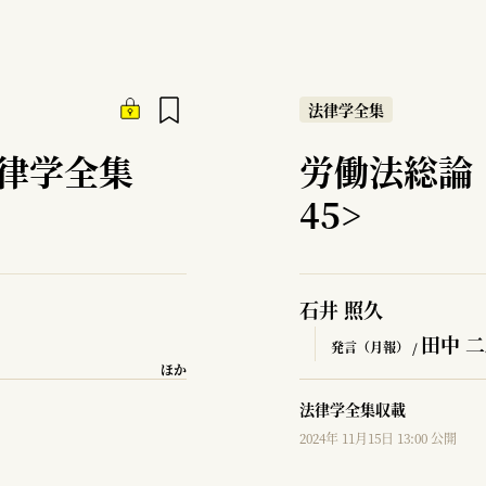
法律学全集
律学全集
労働法総論
45>
石井 照久
田中 
発言（月報） /
ほか
法律学全集収載
2024年 11月15日 13:00 公開