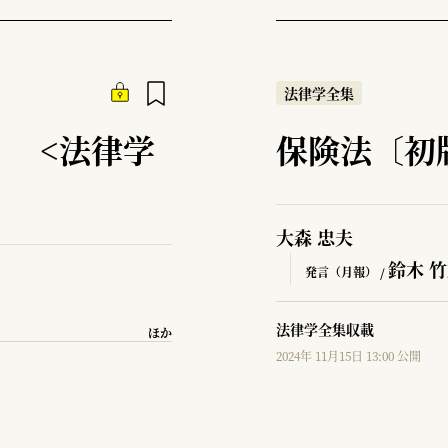
法律学全集
 <法律学
保険法〔初
大森 忠夫
鈴木 
発言（月報） /
法律学全集収載
ほか
2024年 11月15日 13:00 公開