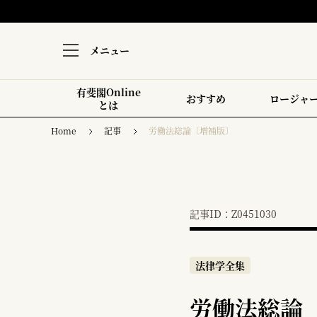
メニュー
有斐閣Online
おすすめ
ロージャ
とは
Home
記事
労働法総論〔増補版〕
記事ID：Z0451030
法律学全集
労働法総論〔