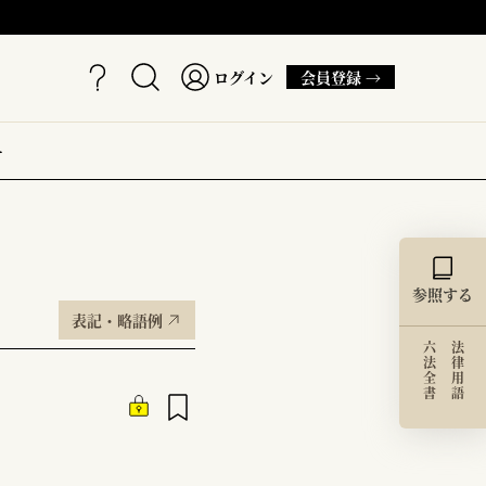
ログイン
会員登録 →
ー
参照する
表記・略語例
六法全書
法律用語