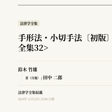
法律学全集
手形法・小切手法〔初版〕
全集32>
鈴木 竹雄
田中 二郎
著（月報） /
法律学全集収載
2024年 11月15日 13:00 公開