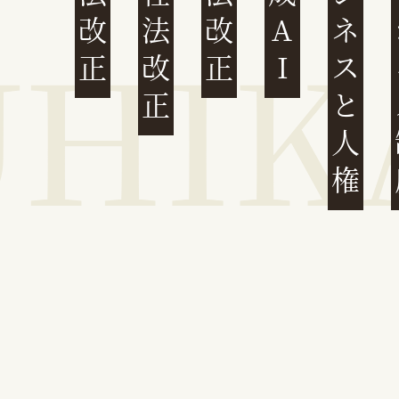
民法改正
会社法改正
刑法改正
生成AI
ビジネスと人権
イ