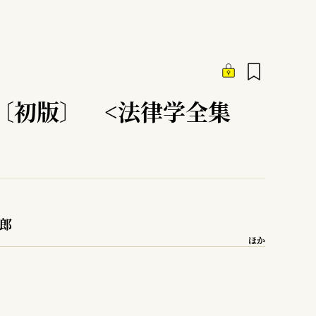
〔初版〕 <法律学全集
二郎
ほか