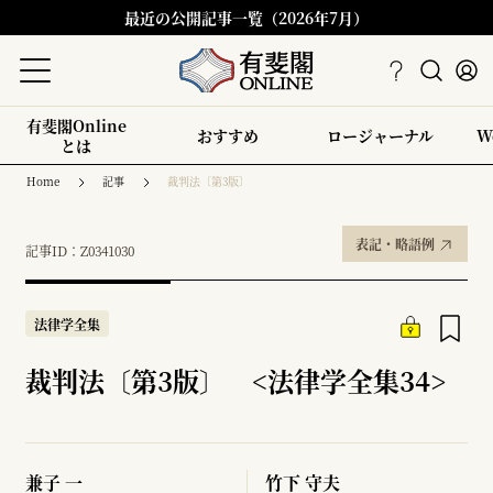
最近の公開記事一覧（2026年7月）
有斐閣Online
おすすめ
ロージャーナル
W
とは
Home
記事
裁判法〔第3版〕
表記・略語例
記事ID：Z0341030
法律学全集
裁判法〔第3版〕 <法律学全集34>
兼子 一
竹下 守夫