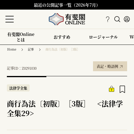
最近の公開記事一覧（2026年7月）
有斐閣Online
おすすめ
ロージャーナル
W
とは
Home
記事
商行為法〔初版〕［3版］
表記・略語例
記事ID：Z0291030
法律学全集
商行為法〔初版〕［3版］ <法律学
全集29>