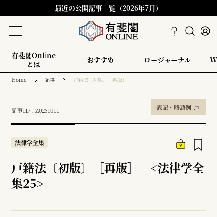
最近の公開記事一覧（2026年7月）
有斐閣Online
おすすめ
ロージャーナル
W
とは
Home
記事
戸籍法〔初版〕［再版］
表記・略語例
記事ID：Z0251011
法律学全集
戸籍法〔初版〕［再版］ <法律学全
集25>