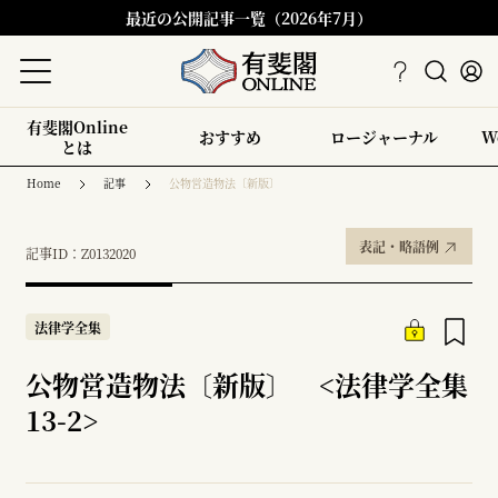
最近の公開記事一覧（2026年7月）
有斐閣Online
おすすめ
ロージャーナル
W
とは
Home
記事
公物営造物法〔新版〕
表記・略語例
記事ID：Z0132020
法律学全集
公物営造物法〔新版〕 <法律学全集
13-2>