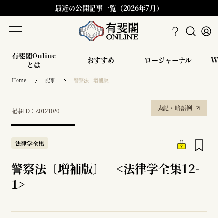
最近の公開記事一覧（2026年7月）
有斐閣Online
おすすめ
ロージャーナル
W
とは
Home
記事
警察法〔増補版〕
表記・略語例
記事ID：Z0121020
法律学全集
警察法〔増補版〕 <法律学全集12-
1>