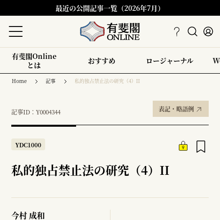
最近の公開記事一覧（2026年7月）
有斐閣Online
おすすめ
ロージャーナル
W
とは
Home
記事
私的独占禁止法の研究（4）II
表記・略語例
記事ID：Y0004344
YDC1000
私的独占禁止法の研究（4）II
今村 成和