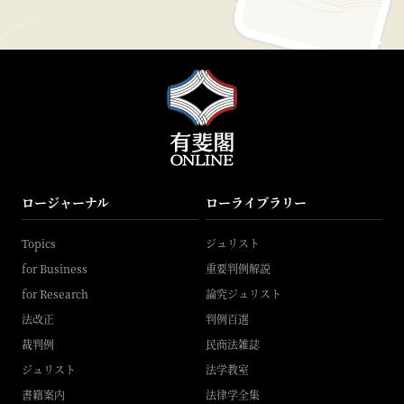
ロージャーナル
ローライブラリー
Topics
ジュリスト
for Business
重要判例解説
for Research
論究ジュリスト
法改正
判例百選
裁判例
民商法雑誌
ジュリスト
法学教室
書籍案内
法律学全集