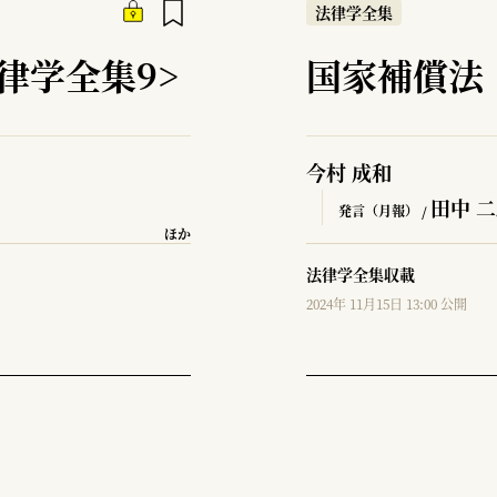
法律学全集
律学全集9>
国家補償法
今村 成和
田中 
発言（月報） /
ほか
法律学全集収載
2024年 11月15日 13:00 公開