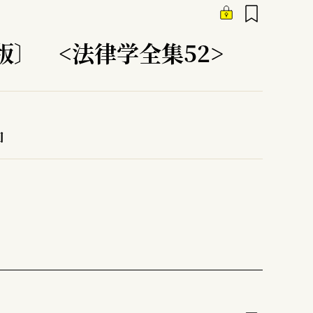
版〕 <法律学全集52>
和