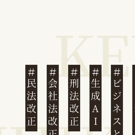
民法改正
会社法改正
刑法改正
生成AI
ビジネスと人権
イ