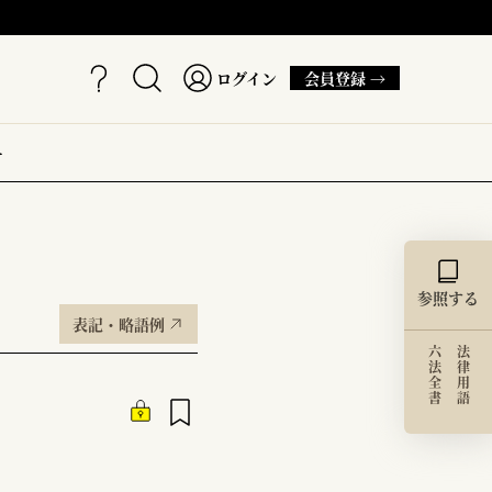
ログイン
会員登録 →
ー
参照する
表記・略語例
六法全書
法律用語