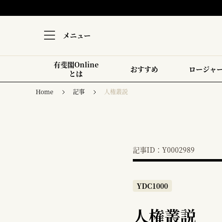
メニュー
有斐閣Online
おすすめ
ロージャ
とは
Home
記事
人権叢説
記事ID：Y0002989
YDC1000
人権叢説