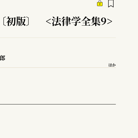
〔初版〕 <法律学全集9>
二郎
ほか