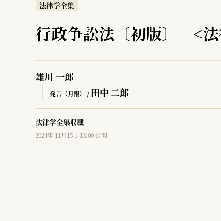
法律学全集
行政争訟法〔初版〕 <法
雄川 一郎
田中 二郎
発言（月報） /
法律学全集収載
2024年 11月15日 13:00 公開