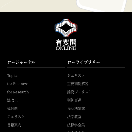
ロージャーナル
ローライブラリー
Topics
ジュリスト
for Business
重要判例解説
for Research
論究ジュリスト
法改正
判例百選
裁判例
民商法雑誌
ジュリスト
法学教室
書籍案内
法律学全集