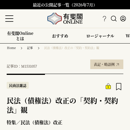
最近の公開記事一覧（2026年7月）
有斐閣Online
おすすめ
ロージャーナル
W
とは
Home
記事
民法（債権法）改正の「契約・契約法」観
表記・略語例
記事ID：M1531057
民商法雑誌
民法（債権法）改正の「契約・契約
法」観
特集／民法（債権法）改正