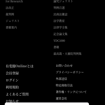
for Research
論究ジュリスト
法改正
判例百選
裁判例
民商法雑誌
ジュリスト
法学教室
書籍案内
法律学全集
記念論文集
YDC1000
書籍
最高裁・大審院判例集
有斐閣Onlineとは
お問い合わせ
プライバシーポリシー
会員登録
外部送信
ログイン
特定商取引法
利用規約
著作権・リンクについて
よくあるご質問
運営会社
お知らせ