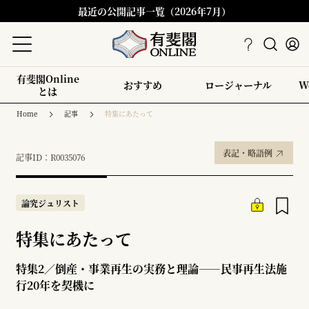
最近の公開記事一覧（2026年7月）
有斐閣Online
おすすめ
ロージャーナル
W
とは
Home
記事
特集にあたって
表記・略語例
記事ID：R0035076
論究ジュリスト
特集にあたって
特集2／倒産・事業再生の実務と理論――民事再生法施
行20年を契機に