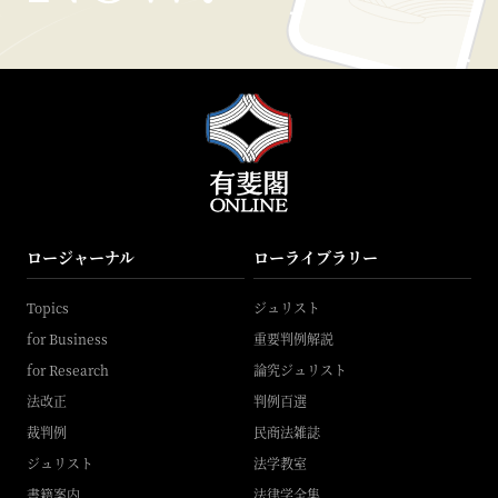
ロージャーナル
ローライブラリー
Topics
ジュリスト
for Business
重要判例解説
for Research
論究ジュリスト
法改正
判例百選
裁判例
民商法雑誌
ジュリスト
法学教室
書籍案内
法律学全集