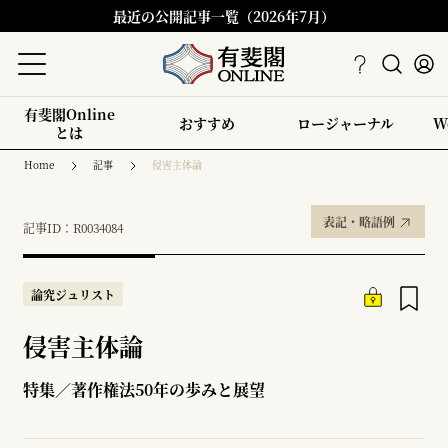
最近の公開記事一覧（2026年7月）
有斐閣Online
おすすめ
ロージャーナル
W
とは
Home
記事
侵害主体論
表記・略語例
記事ID：R0034084
論究ジュリスト
侵害主体論
特集／著作権法50年の歩みと展望