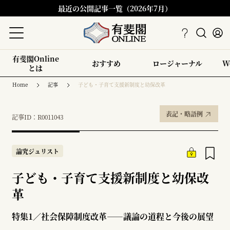
最近の公開記事一覧（2026年7月）
有斐閣Online
おすすめ
ロージャーナル
W
とは
Home
記事
子ども・子育て支援新制度と幼保改革
表記・略語例
記事ID：R0011043
論究ジュリスト
子ども・子育て支援新制度と幼保改
革
特集1／社会保障制度改革――議論の道程と今後の展望