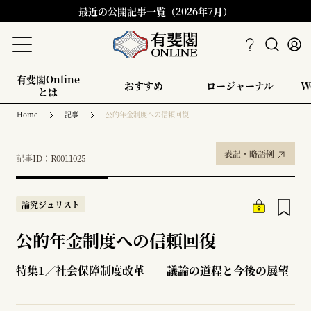
最近の公開記事一覧（2026年7月）
有斐閣Online
おすすめ
ロージャーナル
W
とは
Home
記事
公的年金制度への信頼回復
表記・略語例
記事ID：R0011025
論究ジュリスト
公的年金制度への信頼回復
特集1／社会保障制度改革――議論の道程と今後の展望