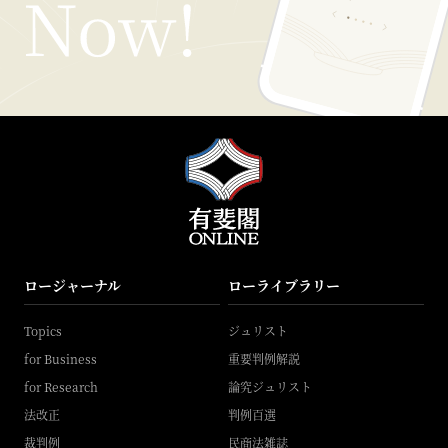
ロージャーナル
ローライブラリー
Topics
ジュリスト
for Business
重要判例解説
for Research
論究ジュリスト
法改正
判例百選
裁判例
民商法雑誌