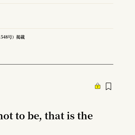
1548号）掲載
not to be, that is the