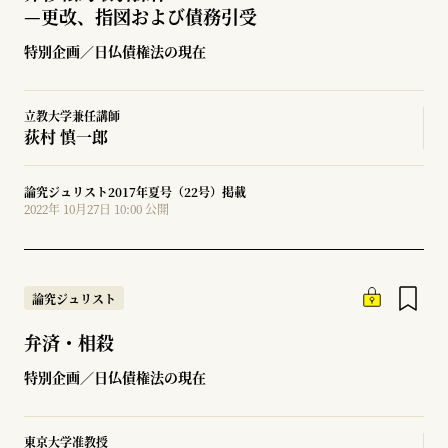
—
更改、指図および債務引受
特別企画／日仏債権法の現在
立教大学兼任講師
荻村 慎一郎
論究ジュリスト2017年夏号（22号）掲載
2022年 10月27日 10:00 公開
論究ジュリスト
弁済・相殺
特別企画／日仏債権法の現在
東京大学准教授