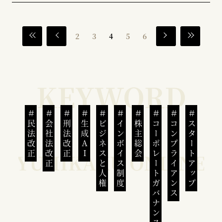
2
3
4
5
6
民法改正
会社法改正
刑法改正
生成AI
ビジネスと人権
インボイス制度
株主総会
コーポレートガバナンス
コンプライアンス
スタートアップ