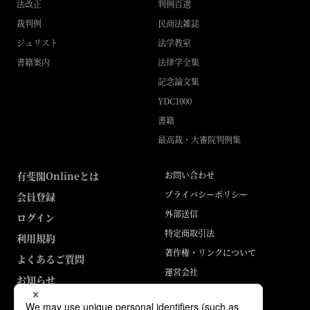
法改正
判例百選
裁判例
民商法雑誌
ジュリスト
法学教室
書籍案内
法律学全集
記念論文集
YDC1000
書籍
最高裁・大審院判例集
有斐閣Onlineとは
お問い合わせ
プライバシーポリシー
会員登録
外部送信
ログイン
特定商取引法
利用規約
著作権・リンクについて
よくあるご質問
運営会社
お知らせ