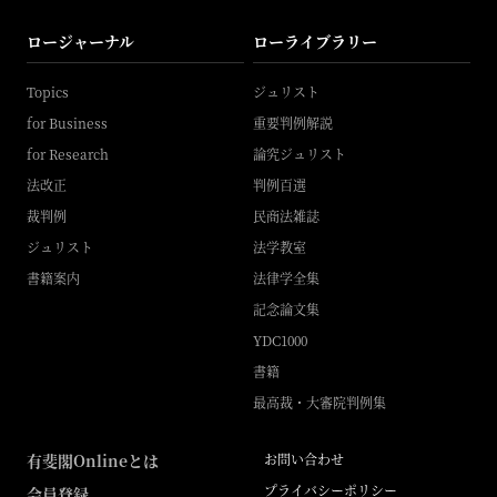
ロージャーナル
ローライブラリー
Topics
ジュリスト
for Business
重要判例解説
for Research
論究ジュリスト
法改正
判例百選
裁判例
民商法雑誌
ジュリスト
法学教室
書籍案内
法律学全集
記念論文集
YDC1000
書籍
最高裁・大審院判例集
有斐閣Onlineとは
お問い合わせ
プライバシーポリシー
会員登録