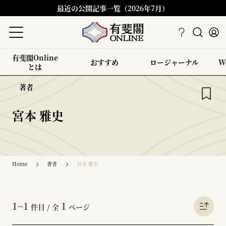
最近の公開記事一覧（2026年7月）
有斐閣Online
おすすめ
ロージャーナル
W
とは
著者
宮本 雅史
Home
著者
宮本 雅史
1~1
1
件目 / 全
ページ