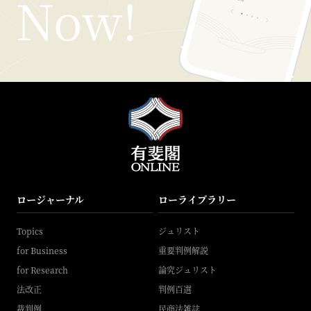
ロージャーナル
ローライブラリー
Topics
ジュリスト
for Business
重要判例解説
for Research
論究ジュリスト
法改正
判例百選
裁判例
民商法雑誌