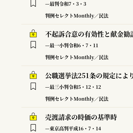
—最判令和7・3・3
判例セレクトMonthly／民法
不起訴合意の有効性と献金勧
—最一小判令和6・7・11
判例セレクトMonthly／民法
—最三小判令和5・12・12
判例セレクトMonthly／民法
売渡請求の時価の基準時
—東京高判平成16・7・14