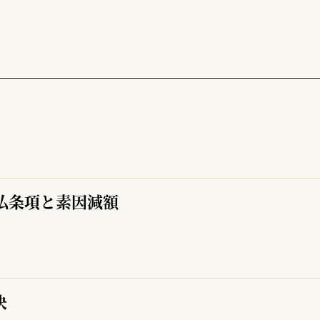
払条項と素因減額
決