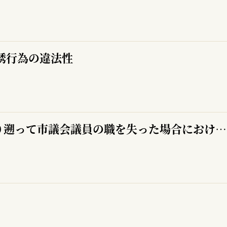
誘行為の違法性
公職選挙法251条の規定により遡って市議会議員の職を失った場合における議員報酬等の返還