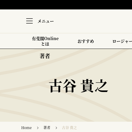
メニュー
有斐閣Online
おすすめ
ロージャ
とは
著者
古谷 貴之
Home
著者
古谷 貴之