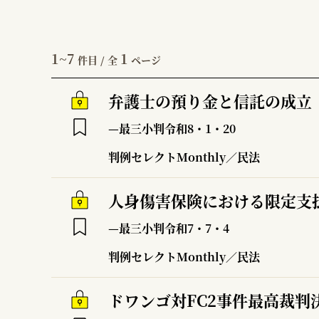
1~7
1
件目 / 全
ページ
弁護士の預り金と信託の成立
—最三小判令和8・1・20
判例セレクトMonthly／民法
人身傷害保険における限定支
—最三小判令和7・7・4
判例セレクトMonthly／民法
ドワンゴ対FC2事件最高裁判