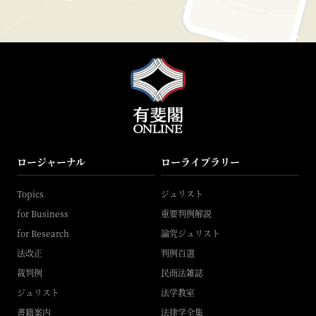
ロージャーナル
ローライブラリー
Topics
ジュリスト
for Business
重要判例解説
for Research
論究ジュリスト
法改正
判例百選
裁判例
民商法雑誌
ジュリスト
法学教室
書籍案内
法律学全集