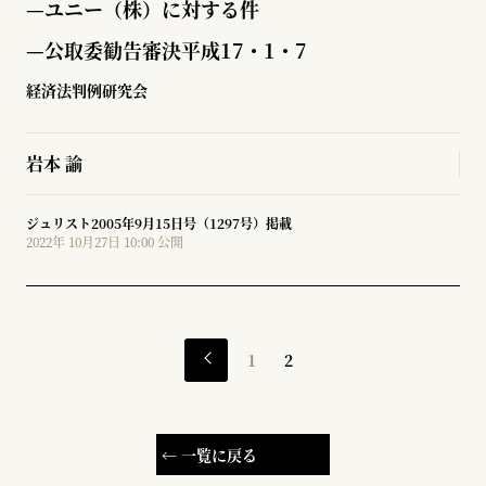
—
ユニー（株）に対する件
—公取委勧告審決平成17・1・7
経済法判例研究会
岩本 諭
ジュリスト2005年9月15日号（1297号）掲載
2022年 10月27日 10:00 公開
1
2
← 一覧に戻る