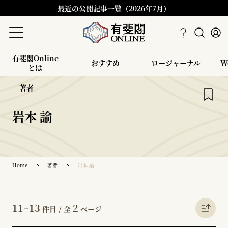
最近の公開記事一覧（2026年7月）
有斐閣Online
おすすめ
ロージャーナル
W
とは
著者
岩本 諭
Home
著者
岩本 諭
11~13
2
件目 / 全
ページ