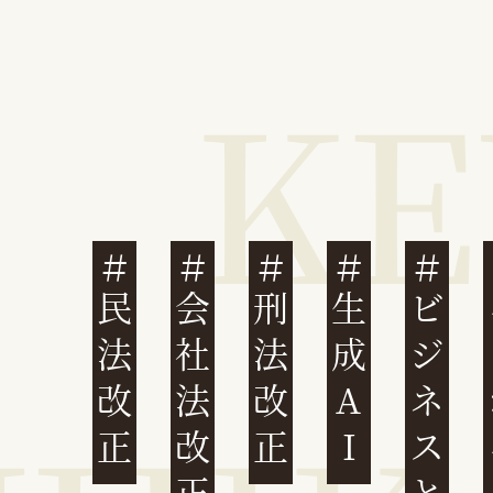
民法改正
会社法改正
刑法改正
生成AI
ビジネスと人権
イ