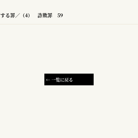
する罪／（4） 詐欺罪
59
← 一覧に戻る