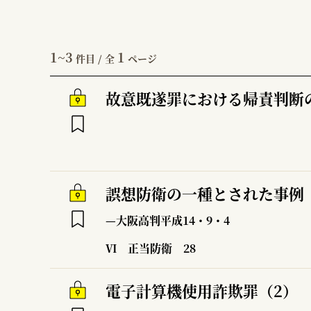
1~3
1
件目 / 全
ページ
故意既遂罪における帰責判断
誤想防衛の一種とされた事例
—大阪高判平成14・9・4
Ⅵ 正当防衛
28
電子計算機使用詐欺罪（2）