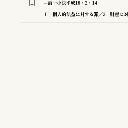
—最一小決平成18・2・14
Ⅰ 個人的法益に対する罪／3 財産に対