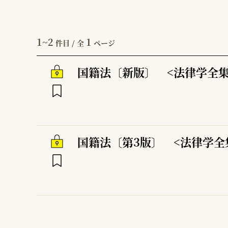
1~2
1
件目 / 全
ページ
国籍法〔新版〕 <法律学全集5
国籍法〔第3版〕 <法律学全集