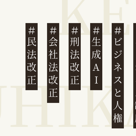
民法改正
会社法改正
刑法改正
生成AI
ビジネスと人権
イ