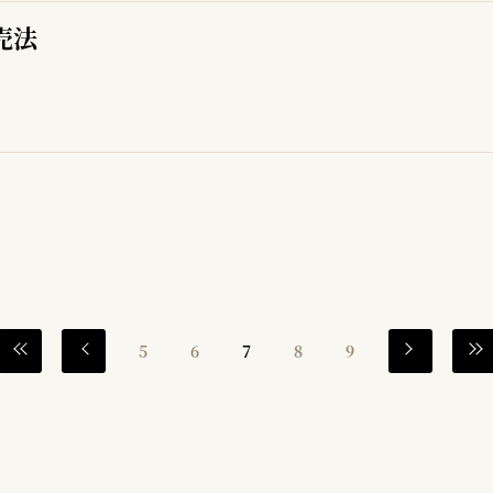
売法
5
6
7
8
9