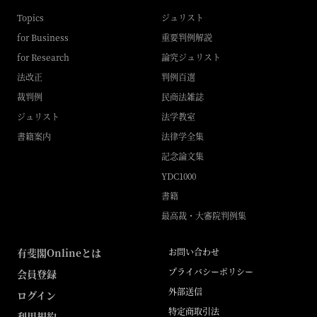
Topics
ジュリスト
for Business
重要判例解説
for Research
論究ジュリスト
法改正
判例百選
裁判例
民商法雑誌
ジュリスト
法学教室
書籍案内
法律学全集
記念論文集
YDC1000
書籍
最高裁・大審院判例集
有斐閣Onlineとは
お問い合わせ
プライバシーポリシー
会員登録
外部送信
ログイン
特定商取引法
利用規約