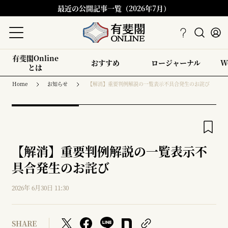
最近の公開記事一覧（2026年7月）
有斐閣Online
おすすめ
ロージャーナル
W
とは
Home
お知らせ
【解消】重要判例解説の一覧表示不具合発生のお詫び
【解消】重要判例解説の一覧表示不
具合発生のお詫び
2026年 6月30日 11:30
SHARE