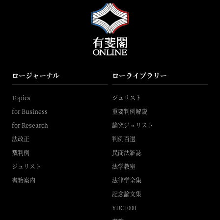
ロージャーナル
ローライブラリー
Topics
ジュリスト
for Business
重要判例解説
for Research
論究ジュリスト
法改正
判例百選
裁判例
民商法雑誌
ジュリスト
法学教室
書籍案内
法律学全集
記念論文集
YDC1000