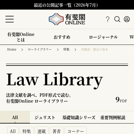
最近の公開記事一覧（2026年7月）
有斐閣Online
おすすめ
ロージャーナル
W
とは
Home
ローライブラリー
特集
再確認・憲法の基本
Law Library
法律文献を調べ、PDF形式で読む。
9
有斐閣Online ローライブラリー
PDF
All
ジュリスト
基礎知識シリーズ
重要判例解説
All
特集
連載
著者
コーナー